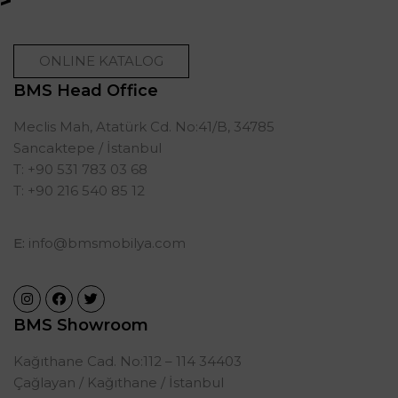
ONLINE KATALOG
BMS Head Office
Meclis Mah, Atatürk Cd. No:41/B, 34785
Sancaktepe / İstanbul
T: +90 531 783 03 68
T: +90 216 540 85 12
E:
info@bmsmobilya.com
BMS Showroom
Kağıthane Cad. No:112 – 114 34403
Çağlayan / Kağıthane / İstanbul