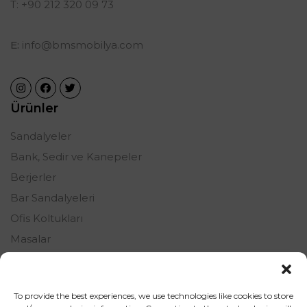
T: +90 212 320 09 73
E:
info@bmsmobilya.com
Ürünler
Sandalyeler
Bank, Sedir ve Kanepeler
Berjerler
Bar Sandalyeleri
Ofis Koltukları
Masalar
Oturma Grupları
Şezlonglar
To provide the best experiences, we use technologies like cookies to store
Tamamlayıcı Ürünler