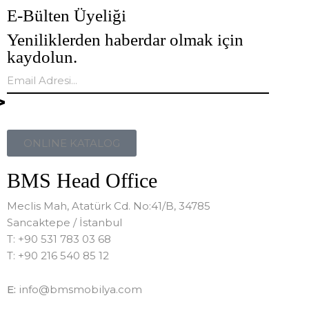
E-Bülten Üyeliği
Yeniliklerden haberdar olmak için
kaydolun.
ONLINE KATALOG
BMS Head Office
Meclis Mah, Atatürk Cd. No:41/B, 34785
Sancaktepe / İstanbul
T: +90 531 783 03 68
T: +90 216 540 85 12
E:
info@bmsmobilya.com