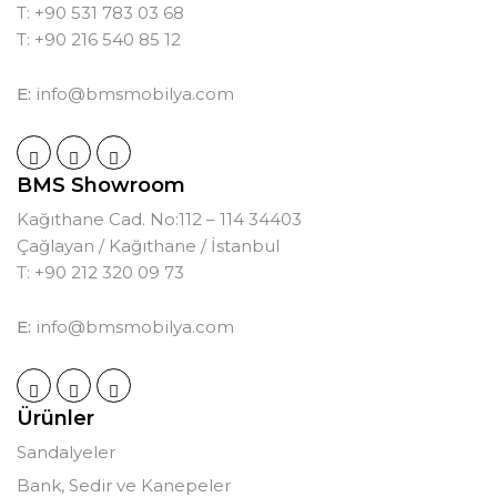
T: +90 531 783 03 68
T: +90 216 540 85 12
E:
info@bmsmobilya.com
BMS Showroom
Kağıthane Cad. No:112 – 114 34403
Çağlayan / Kağıthane / İstanbul
T: +90 212 320 09 73
E:
info@bmsmobilya.com
Ürünler
Sandalyeler
Bank, Sedir ve Kanepeler