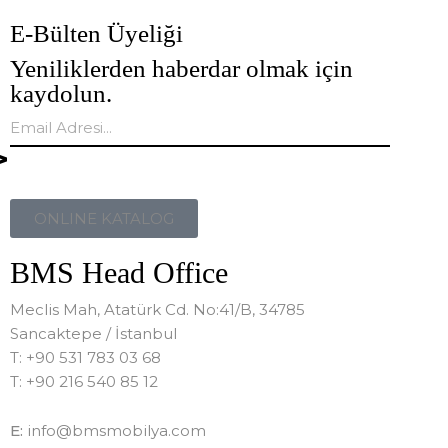
E-Bülten Üyeliği
Yeniliklerden haberdar olmak için
kaydolun.
ONLINE KATALOG
BMS Head Office
Meclis Mah, Atatürk Cd. No:41/B, 34785
Sancaktepe / İstanbul
T: +90 531 783 03 68
T: +90 216 540 85 12
E:
info@bmsmobilya.com