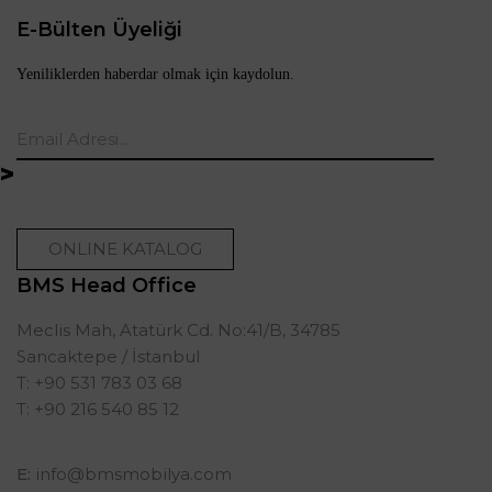
E-Bülten Üyeliği
Yeniliklerden haberdar olmak için kaydolun.
ONLINE KATALOG
BMS Head Office
Meclis Mah, Atatürk Cd. No:41/B, 34785
Sancaktepe / İstanbul
T: +90 531 783 03 68
T: +90 216 540 85 12
E:
info@bmsmobilya.com