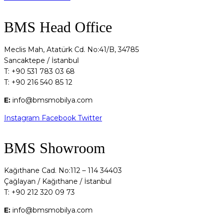
BMS Head Office
Meclis Mah, Atatürk Cd. No:41/B, 34785
Sancaktepe / İstanbul
T: +90 531 783 03 68
T: +90 216 540 85 12
E:
info@bmsmobilya.com
Instagram
Facebook
Twitter
BMS Showroom
Kağıthane Cad. No:112 – 114 34403
Çağlayan / Kağıthane / İstanbul
T: +90 212 320 09 73
E:
info@bmsmobilya.com