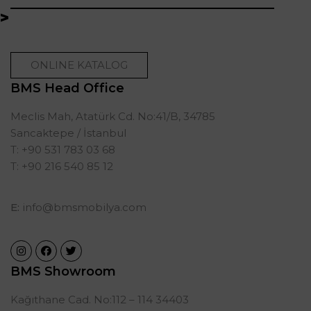
ONLINE KATALOG
BMS Head Office
Meclis Mah, Atatürk Cd. No:41/B, 34785
Sancaktepe / İstanbul
T: +90 531 783 03 68
T: +90 216 540 85 12
E:
info@bmsmobilya.com
BMS Showroom
Kağıthane Cad. No:112 – 114 34403