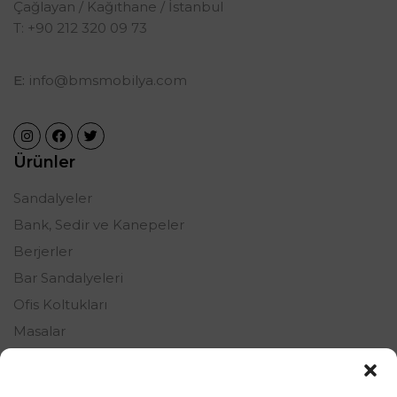
Çağlayan / Kağıthane / İstanbul
T: +90 212 320 09 73
E:
info@bmsmobilya.com
Ürünler
Sandalyeler
Bank, Sedir ve Kanepeler
Berjerler
Bar Sandalyeleri
Ofis Koltukları
Masalar
Oturma Grupları
Şezlonglar