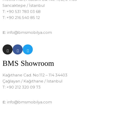
Sancaktepe / İstanbul
T: +90 531 783 03 68
T: +90 216 540 85 12
E:
info@bmsmobilya.com
BMS Showroom
Kağıthane Cad. No:112 – 114 34403
Çağlayan / Kağıthane / İstanbul
T: +90 212 320 09 73
E:
info@bmsmobilya.com