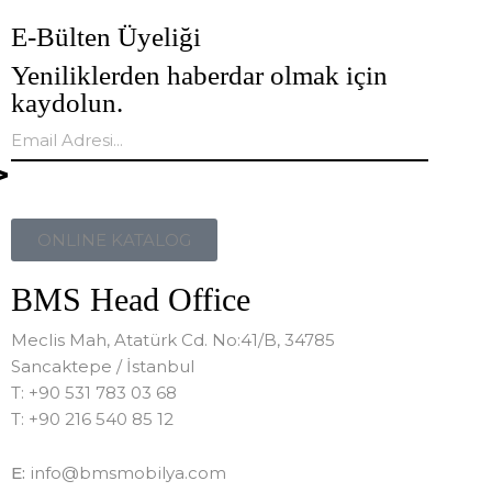
E-Bülten Üyeliği
Yeniliklerden haberdar olmak için
kaydolun.
ONLINE KATALOG
BMS Head Office
Meclis Mah, Atatürk Cd. No:41/B, 34785
Sancaktepe / İstanbul
T: +90 531 783 03 68
T: +90 216 540 85 12
E:
info@bmsmobilya.com