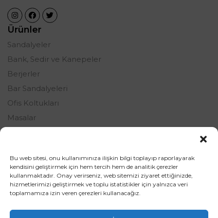
Ürünler
Sandalyeler
Bank, Sedir ve Kanepeler
Berjerler
Bar Sandalyeleri
Ofis Koltukları
Masalar
Oturma Grupları
Şezlonglar
Bu web sitesi, onu kullanımınıza ilişkin bilgi toplayıp raporlayarak
Tamamlayıcı Ürünler
kendisini geliştirmek için hem tercih hem de analitik çerezler
kullanmaktadır. Onay verirseniz, web sitemizi ziyaret ettiğinizde,
hizmetlerimizi geliştirmek ve toplu istatistikler için yalnızca veri
toplamamıza izin veren çerezleri kullanacağız.