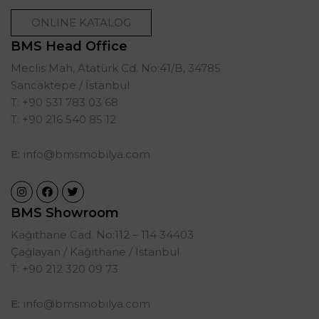
ONLINE KATALOG
BMS Head Office
Meclis Mah, Atatürk Cd. No:41/B, 34785
Sancaktepe / İstanbul
T: +90 531 783 03 68
T: +90 216 540 85 12
E:
info@bmsmobilya.com
BMS Showroom
Kağıthane Cad. No:112 – 114 34403
Çağlayan / Kağıthane / İstanbul
T: +90 212 320 09 73
E:
info@bmsmobilya.com