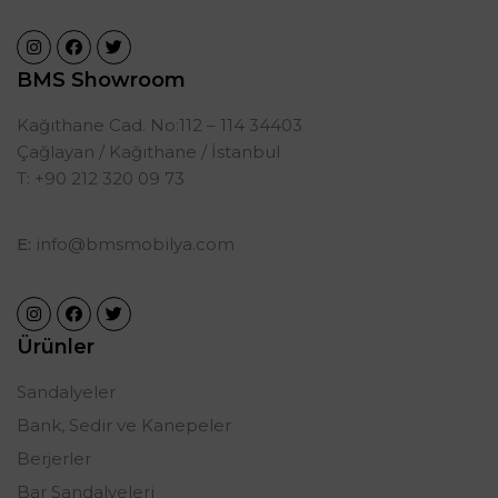
BMS Showroom
Kağıthane Cad. No:112 – 114 34403
Çağlayan / Kağıthane / İstanbul
T: +90 212 320 09 73
E:
info@bmsmobilya.com
Ürünler
Sandalyeler
Bank, Sedir ve Kanepeler
Berjerler
Bar Sandalyeleri