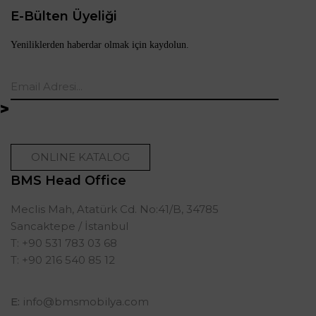
E-Bülten Üyeliği
Yeniliklerden haberdar olmak için kaydolun.
ONLINE KATALOG
BMS Head Office
Meclis Mah, Atatürk Cd. No:41/B, 34785
Sancaktepe / İstanbul
T: +90 531 783 03 68
T: +90 216 540 85 12
E:
info@bmsmobilya.com