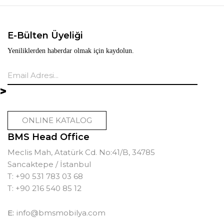
E-Bülten Üyeliği
Yeniliklerden haberdar olmak için kaydolun.
ONLINE KATALOG
BMS Head Office
Meclis Mah, Atatürk Cd. No:41/B, 34785
Sancaktepe / İstanbul
T: +90 531 783 03 68
T: +90 216 540 85 12
E:
info@bmsmobilya.com